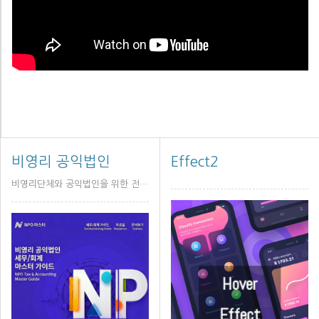
비영리 공익법인
Effect2
비영리단체와 공익법인을 위한 전문적이고 포괄적인 세무/회계 마스터 가이드
Hover
Hover
Effect
Effect