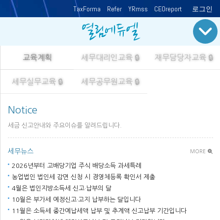
TaxForma
Refer
YRmss
CEOreport
로그인
열림에듀엘
교육계획
세무대리인교육
🔒
재무담당자교육
🔒
세무실무교육
🔒
세무공무원교육
🔒
Notice
세금 신고안내와 주요이슈를 알려드립니다.
세무뉴스
MORE
2026년부터 고배당기업 주식 배당소득 과세특례
농업법인 법인세 감면 신청 시 경영체등록 확인서 제출
4월은 법인지방소득세 신고·납부의 달
10월은 부가세 예정신고·고지 납부하는 달입니다
11월은 소득세 중간예납세액 납부 및 추계액 신고납부 기간입니다